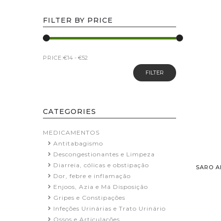
FILTER BY PRICE
PRICE:
FILTER
CATEGORIES
MEDICAMENTOS
Antitabagismo
Descongestionantes e Limpeza
Diarreia, cólicas e obstipação
SARO A
Dor, febre e inflamação
Enjoos, Azia e Má Disposição
Gripes e Constipações
Infeções Urinárias e Trato Urinário
Ossos e Articulações