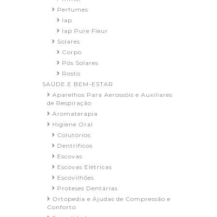
Perfumes
Iap
Iap Pure Fleur
Solares
Corpo
Pós Solares
Rosto
SAÚDE E BEM-ESTAR
Aparelhos Para Aerossóis e Auxiliares
de Respiração
Aromaterapia
Higiene Oral
Colutórios
Dentríficos
Escovas
Escovas Elétricas
Escovilhões
Proteses Dentárias
Ortopedia e Ajudas de Compressão e
Conforto