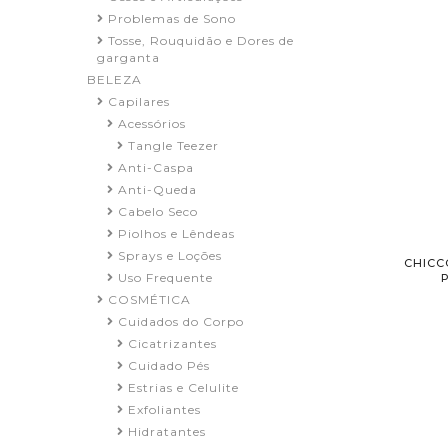
Problemas de Sono
Tosse, Rouquidão e Dores de
garganta
BELEZA
Capilares
Acessórios
Tangle Teezer
Anti-Caspa
Anti-Queda
Cabelo Seco
Piolhos e Lêndeas
Sprays e Loções
CHICC
Uso Frequente
COSMÉTICA
Cuidados do Corpo
Cicatrizantes
Cuidado Pés
Estrias e Celulite
Exfoliantes
Hidratantes