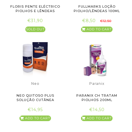
FLORIS PENTE ELÉCTRICO
FULLMARKS LOÇÃO
PIOLHOS E LÊNDEAS
PIOLHO/LÊNDEAS 100ML
€31,90
€8,50
€12,50
SOLD OUT
ADD TO CART
Neo
Paranix
NEO QUITOSO PLUS
PARANIX CH TRATAM
SOLUÇÃO CUTÂNEA
PIOLHOS 200ML
PIOLHOS LÊNDEA...
€14,95
€14,50
ADD TO CART
ADD TO CART