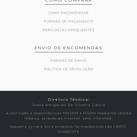
COMO ENCOMENDAR
FORMAS DE PAGAMENTO
PERGUNTAS FREQUENTES
ENVIO DE ENCOMENDAS
FORMAS DE ENVIO
POLÍTICA DE DEVOLUÇÃO
Diretora Técnica:
Joana Margarida De Oliveira Garcia
Autorizado a disponibilizar MNSRM e MSRM mediante receita
médica, através da Internet, pelo Infarmed.
Sequeira cyrne e Silva produtos farmacêuticos Lda | NIPC:
506691373