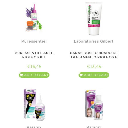
Puressentiel
Laboratories Gilbert
PURESSENTIEL ANTI-
PARASIDOSE CUIDADO DE
PIOLHOS KIT
TRATAMENTO PIOLHOS E
LOÇÃO+PENTE 100 ML
LÊND...
€16,45
€13,45
ADD TO CART
ADD TO CART
Paranix
Paranix