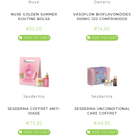
Nuxe
Generis
NUXE GOLDEN SUMMER
VASOFLON BIOFLAVONÓIDES
ROUTINE BOLSA
500MG 120 COMPRIMIDOS
€52,20
€14,50
ADD TO CART
ADD TO CART
Sesderma
Sesderma
SESDERMA COFFRET ANTI-
SESDERMA UNCONDITIONAL
IDADE
CARE COFFRET
€73,35
€49,95
ADD TO CART
ADD TO CART