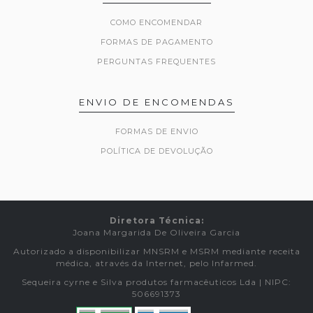
COMO ENCOMENDAR
FORMAS DE PAGAMENTO
PERGUNTAS FREQUENTES
ENVIO DE ENCOMENDAS
FORMAS DE ENVIO
POLÍTICA DE DEVOLUÇÃO
Diretora Técnica:
Joana Margarida De Oliveira Garcia
Autorizado a disponibilizar MNSRM e MSRM mediante receita
médica, através da Internet, pelo Infarmed.
Sequeira cyrne e Silva produtos farmacêuticos Lda | NIPC:
506691373