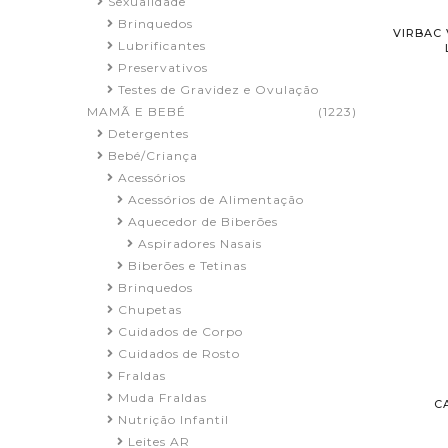
Sexualidade
Brinquedos
VIRBAC
Lubrificantes
Preservativos
Testes de Gravidez e Ovulação
MAMÃ E BEBÉ
(1223)
Detergentes
Bebé/Criança
Acessórios
Acessórios de Alimentação
Aquecedor de Biberões
Aspiradores Nasais
Biberões e Tetinas
Brinquedos
Chupetas
Cuidados de Corpo
Cuidados de Rosto
Fraldas
Muda Fraldas
C
Nutrição Infantil
Leites AR