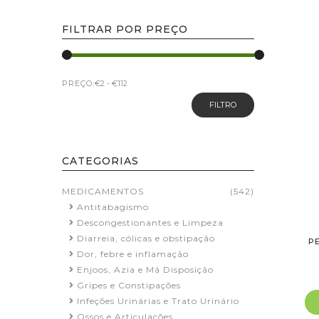
FILTRAR POR PREÇO
PREÇO:
FILTRO
CATEGORIAS
MEDICAMENTOS
(542)
Antitabagismo
Descongestionantes e Limpeza
Diarreia, cólicas e obstipação
P
Dor, febre e inflamação
Enjoos, Azia e Má Disposição
Gripes e Constipações
Infeções Urinárias e Trato Urinário
Ossos e Articulações