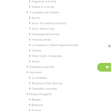
Higiene Íntima
Mãos e Unhas
Cuidados de Rosto
Acne
Anti Envelhecimento
Anti Manchas
Despigmentante
Hidratantes
Limpeza e Desmaquilhantes
Z
Olhos
Pele Com Rosácea
Solar
Desodorizantes
A
Homem
Cuidados
Barba e Pós Barba
Desodorizantes
Maquilhagem
Bases
Batons
Rimel