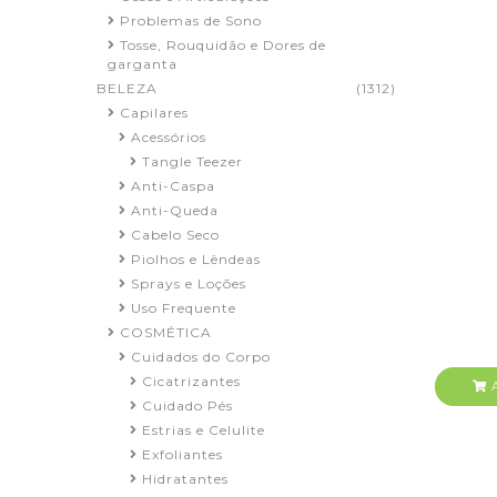
Problemas de Sono
Tosse, Rouquidão e Dores de
garganta
BELEZA
(1312)
Capilares
Acessórios
Tangle Teezer
Anti-Caspa
Anti-Queda
Cabelo Seco
Piolhos e Lêndeas
Sprays e Loções
Uso Frequente
COSMÉTICA
Cuidados do Corpo
Cicatrizantes
A
Cuidado Pés
Estrias e Celulite
Exfoliantes
Hidratantes