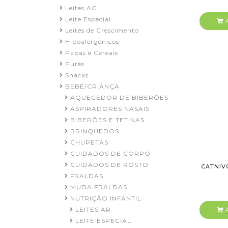
Leites AC
Leite Especial
A
Leites de Crescimento
Hipoalergênicos
Papas e Cereais
Purés
Snacks
BEBÉ/CRIANÇA
AQUECEDOR DE BIBERÕES
ASPIRADORES NASAIS
BIBERÕES E TETINAS
BRINQUEDOS
CHUPETAS
CUIDADOS DE CORPO
CUIDADOS DE ROSTO
CATNIV
FRALDAS
MUDA FRALDAS
NUTRIÇÃO INFANTIL
LEITES AR
A
LEITE ESPECIAL