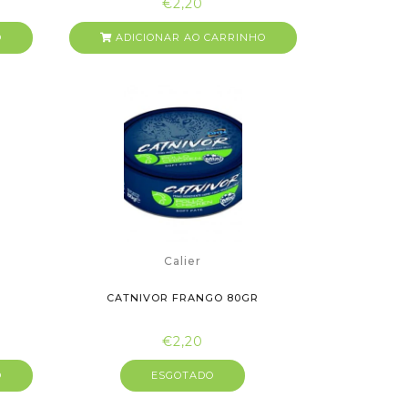
€2,20
O
ADICIONAR AO CARRINHO
Calier
CATNIVOR FRANGO 80GR
€2,20
O
ESGOTADO