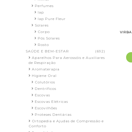
Perfumes
Iap
Iap Pure Fleur
Solares
Corpo
VIRBA
Pós Solares
Rosto
SAÚDE E BEM-ESTAR
(692)
Aparelhos Para Aerossóis e Auxiliares
de Respiração
Aromaterapia
Higiene Oral
Colutórios
Dentríficos
Escovas
Escovas Elétricas
Escovilhões
Proteses Dentárias
Ortopedia e Ajudas de Compressão e
Conforto