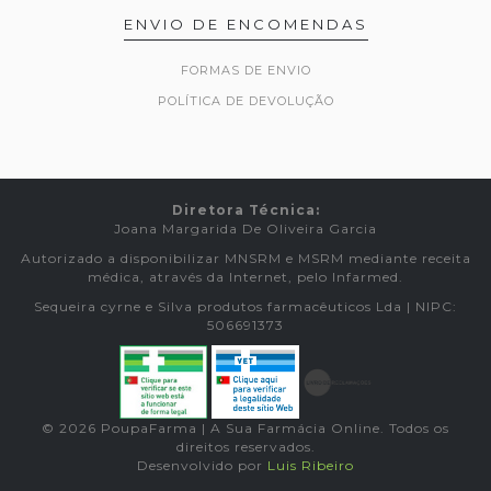
ENVIO DE ENCOMENDAS
FORMAS DE ENVIO
POLÍTICA DE DEVOLUÇÃO
Diretora Técnica:
Joana Margarida De Oliveira Garcia
Autorizado a disponibilizar MNSRM e MSRM mediante receita
médica, através da Internet, pelo Infarmed.
Sequeira cyrne e Silva produtos farmacêuticos Lda | NIPC:
506691373
© 2026 PoupaFarma | A Sua Farmácia Online. Todos os
direitos reservados.
Desenvolvido por
Luis Ribeiro