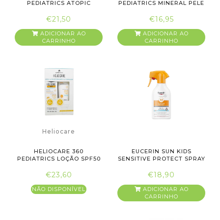
PEDIATRICS ATOPIC
PEDIATRICS MINERAL PELE
LOTION SPRAY S...
SENSÍVEL...
€21,50
€16,95
ADICIONAR AO
ADICIONAR AO
CARRINHO
CARRINHO
Heliocare
HELIOCARE 360
EUCERIN SUN KIDS
PEDIATRICS LOÇÃO SPF50
SENSITIVE PROTECT SPRAY
200ML + PE...
SPF50+...
€23,60
€18,90
NÃO DISPONÍVEL
ADICIONAR AO
CARRINHO