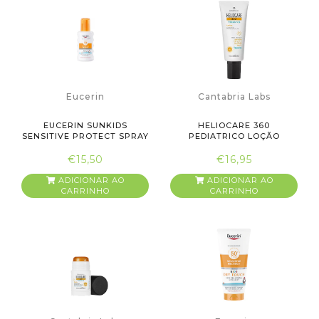
Eucerin
Cantabria Labs
EUCERIN SUNKIDS
HELIOCARE 360
SENSITIVE PROTECT SPRAY
PEDIATRICO LOÇÃO
FPS50+ ...
SPF50+ 250ML
€15,50
€16,95
ADICIONAR AO
ADICIONAR AO
CARRINHO
CARRINHO