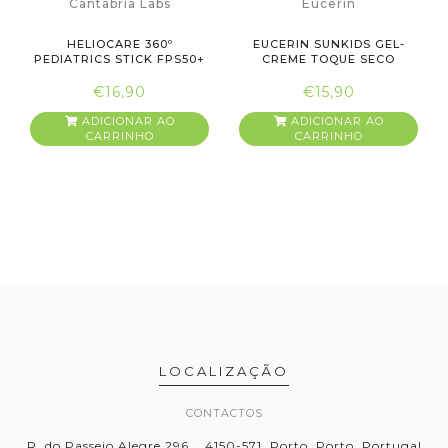
Cantabria Labs
Eucerin
HELIOCARE 360º
EUCERIN SUNKIDS GEL-
PEDIATRICS STICK FPS50+
CREME TOQUE SECO
X25G
SPF50+ 200ML
€16,90
€15,90
ADICIONAR AO
ADICIONAR AO
CARRINHO
CARRINHO
LOCALIZAÇÃO
CONTACTOS
R. do Passeio Alegre 296, , 4150-571, Porto, Porto, Portugal