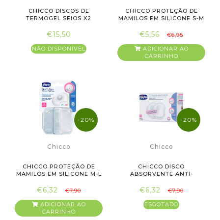
CHICCO DISCOS DE
CHICCO PROTEÇÃO DE
TERMOGEL SEIOS X2
MAMILOS EM SILICONE S-M
X2
€15,50
€5,56
€6,95
NÃO DISPONÍVEL
ADICIONAR AO
CARRINHO
-20%
-20%
Chicco
Chicco
CHICCO PROTEÇÃO DE
CHICCO DISCO
MAMILOS EM SILICONE M-L
ABSORVENTE ANTI-
X2
BACTERIANOS X60 UN...
€6,32
€6,32
€7,90
€7,90
ADICIONAR AO
ESGOTADO
CARRINHO