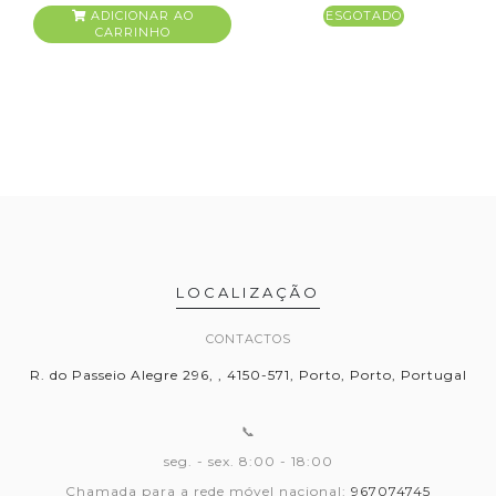
ADICIONAR AO
ESGOTADO
CARRINHO
LOCALIZAÇÃO
CONTACTOS
R. do Passeio Alegre 296, , 4150-571, Porto, Porto, Portugal
📞
seg. - sex. 8:00 - 18:00
Chamada para a rede móvel nacional:
967074745