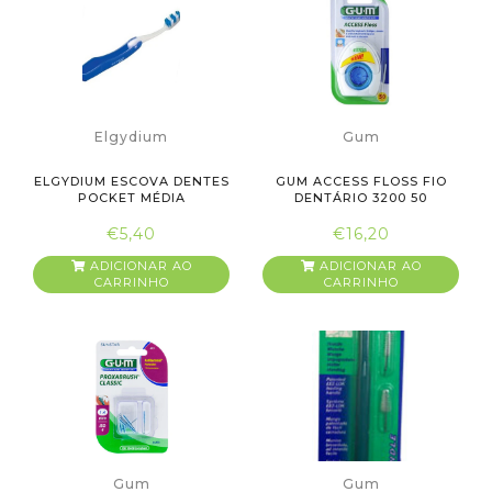
Elgydium
Gum
ELGYDIUM ESCOVA DENTES
GUM ACCESS FLOSS FIO
POCKET MÉDIA
DENTÁRIO 3200 50
UTILIZAÇÕES
€5,40
€16,20
ADICIONAR AO
ADICIONAR AO
CARRINHO
CARRINHO
Gum
Gum