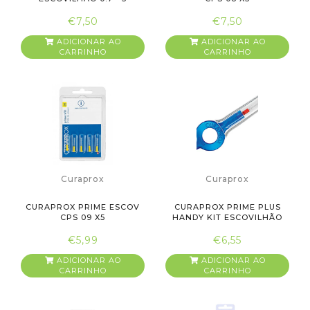
UNIDADES
€7,50
€7,50
ADICIONAR AO
ADICIONAR AO
CARRINHO
CARRINHO
Curaprox
Curaprox
CURAPROX PRIME ESCOV
CURAPROX PRIME PLUS
CPS 09 X5
HANDY KIT ESCOVILHÃO
06- 01...
€5,99
€6,55
ADICIONAR AO
ADICIONAR AO
CARRINHO
CARRINHO