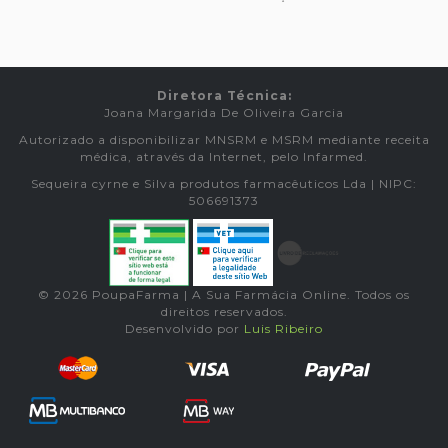
Diretora Técnica:
Joana Margarida De Oliveira Garcia
Autorizado a disponibilizar MNSRM e MSRM mediante receita
médica, através da Internet, pelo Infarmed.
Sequeira cyrne e Silva produtos farmacêuticos Lda | NIPC:
506691373
© 2026 PoupaFarma | A Sua Farmácia Online. Todos os
direitos reservados.
Desenvolvido por
Luis Ribeiro