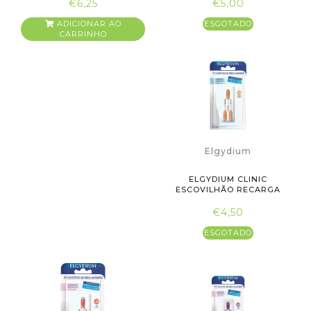
€6,25
€5,00
ADICIONAR AO
ESGOTADO
CARRINHO
Elgydium
ELGYDIUM CLINIC
ESCOVILHÃO RECARGA
LARANJA
€4,50
ESGOTADO