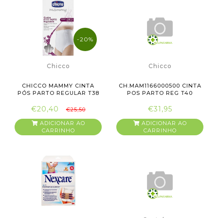
-20%
Chicco
Chicco
CHICCO MAMMY CINTA
CH.MAM1166000500 CINTA
PÓS PARTO REGULAR T38
POS PARTO REG T40
€20,40
€31,95
€25,50
ADICIONAR AO
ADICIONAR AO
CARRINHO
CARRINHO