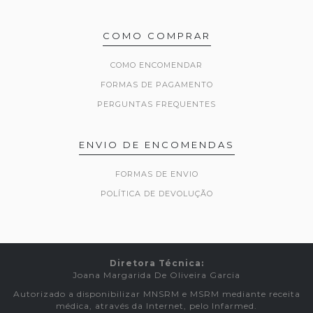
COMO COMPRAR
COMO ENCOMENDAR
FORMAS DE PAGAMENTO
PERGUNTAS FREQUENTES
ENVIO DE ENCOMENDAS
FORMAS DE ENVIO
POLÍTICA DE DEVOLUÇÃO
Diretora Técnica:
Joana Margarida De Oliveira Garcia
Autorizado a disponibilizar MNSRM e MSRM mediante receita
médica, através da Internet, pelo Infarmed.