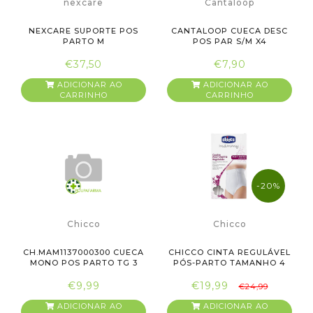
nexcare
Cantaloop
NEXCARE SUPORTE POS
CANTALOOP CUECA DESC
PARTO M
POS PAR S/M X4
€37,50
€7,90
ADICIONAR AO
ADICIONAR AO
CARRINHO
CARRINHO
-20%
Chicco
Chicco
CH.MAM1137000300 CUECA
CHICCO CINTA REGULÁVEL
MONO POS PARTO TG 3
PÓS-PARTO TAMANHO 4
€9,99
€19,99
€24,99
ADICIONAR AO
ADICIONAR AO