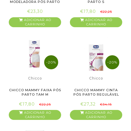
MODELADORA PÓS PARTO
PARTO S
TG 2
€23,30
€17,80
€22,25
ADICIONAR AO
ADICIONAR AO
CARRINHO
CARRINHO
-20%
-20%
Chicco
Chicco
CHICCO MAMMY FAIXA PÓS
CHICCO MAMMY CINTA
PARTO TAM M
PÓS PARTO REGULÁVEL
TAM36
€17,80
€27,32
€22,25
€34,15
ADICIONAR AO
ADICIONAR AO
CARRINHO
CARRINHO