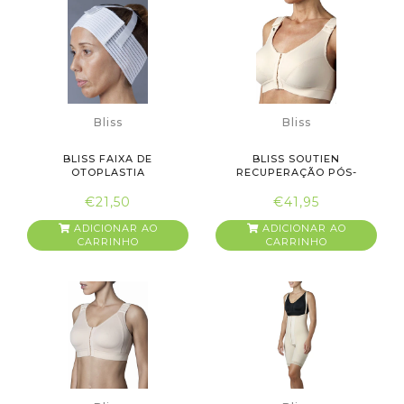
Bliss
Bliss
BLISS FAIXA DE
BLISS SOUTIEN
OTOPLASTIA
RECUPERAÇÃO PÓS-
CIRURGIA 1ªFASE B...
€21,50
€41,95
ADICIONAR AO
ADICIONAR AO
CARRINHO
CARRINHO