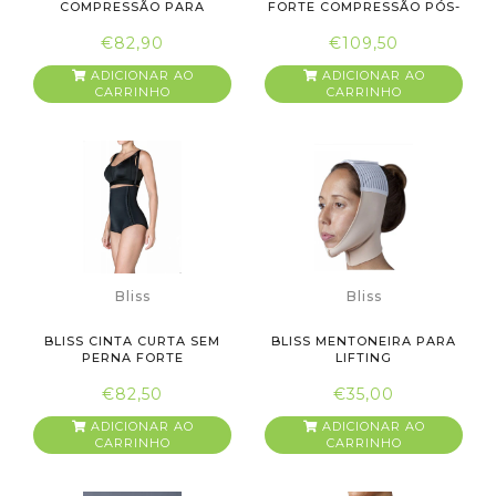
COMPRESSÃO PARA
FORTE COMPRESSÃO PÓS-
HOMEM REF 2514393
CIRÚRG...
€82,90
€109,50
ADICIONAR AO
ADICIONAR AO
CARRINHO
CARRINHO
Bliss
Bliss
BLISS CINTA CURTA SEM
BLISS MENTONEIRA PARA
PERNA FORTE
LIFTING
COMPRESSÃO PÓ...
€82,50
€35,00
ADICIONAR AO
ADICIONAR AO
CARRINHO
CARRINHO