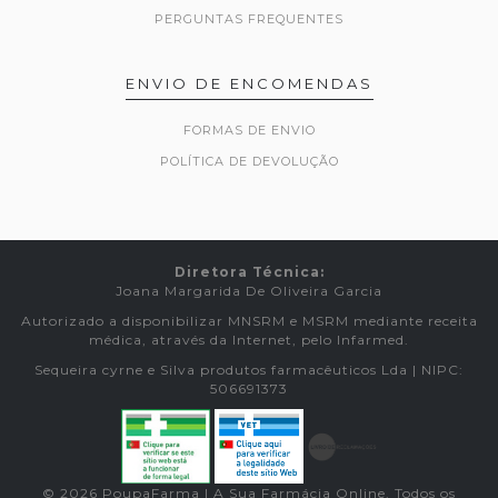
PERGUNTAS FREQUENTES
ENVIO DE ENCOMENDAS
FORMAS DE ENVIO
POLÍTICA DE DEVOLUÇÃO
Diretora Técnica:
Joana Margarida De Oliveira Garcia
Autorizado a disponibilizar MNSRM e MSRM mediante receita
médica, através da Internet, pelo Infarmed.
Sequeira cyrne e Silva produtos farmacêuticos Lda | NIPC:
506691373
© 2026 PoupaFarma | A Sua Farmácia Online. Todos os