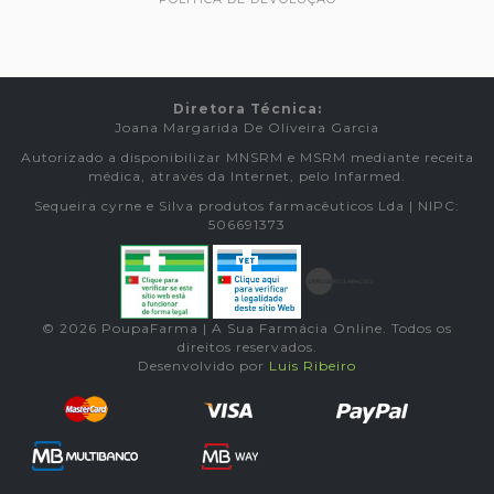
Diretora Técnica:
Joana Margarida De Oliveira Garcia
Autorizado a disponibilizar MNSRM e MSRM mediante receita
médica, através da Internet, pelo Infarmed.
Sequeira cyrne e Silva produtos farmacêuticos Lda | NIPC:
506691373
© 2026 PoupaFarma | A Sua Farmácia Online. Todos os
direitos reservados.
Desenvolvido por
Luis Ribeiro