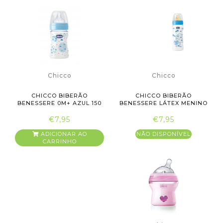
Chicco
Chicco
CHICCO BIBERÃO
CHICCO BIBERÃO
BENESSERE 0M+ AZUL 150
BENESSERE LÁTEX MENINO
ML
330ML
€7,95
€7,95
ADICIONAR AO
NÃO DISPONÍVEL
CARRINHO