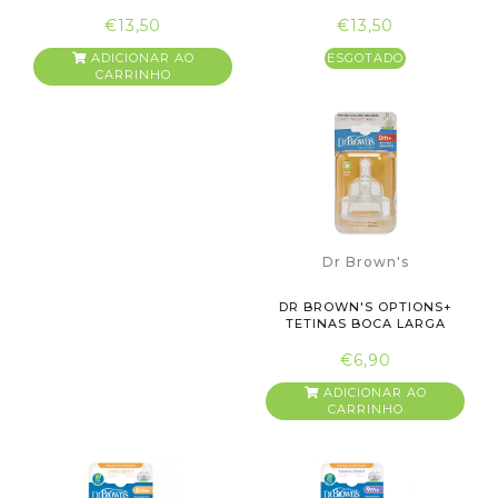
BIBETA+...
BIBERÃO...
€13,50
€13,50
ADICIONAR AO
ESGOTADO
CARRINHO
Dr Brown's
DR BROWN'S OPTIONS+
TETINAS BOCA LARGA
NÍVEL 1 ...
€6,90
ADICIONAR AO
CARRINHO