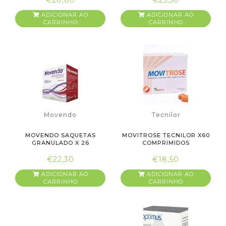
ADICIONAR AO
ADICIONAR AO
CARRINHO
CARRINHO
Movendo
Tecnilor
MOVENDO SAQUETAS
MOVITROSE TECNILOR X60
GRANULADO X 26
COMPRIMIDOS
SAQUETAS
€22,30
€18,50
ADICIONAR AO
ADICIONAR AO
CARRINHO
CARRINHO