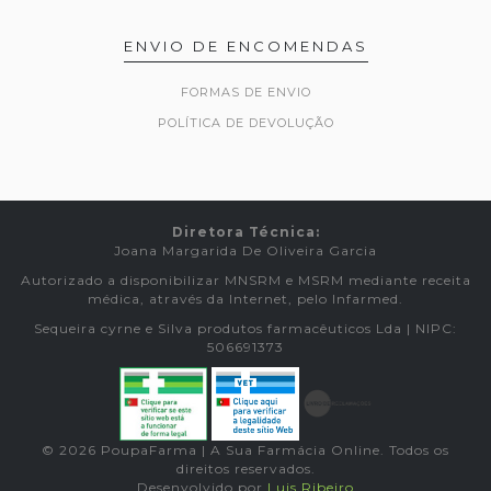
ENVIO DE ENCOMENDAS
FORMAS DE ENVIO
POLÍTICA DE DEVOLUÇÃO
Diretora Técnica:
Joana Margarida De Oliveira Garcia
Autorizado a disponibilizar MNSRM e MSRM mediante receita
médica, através da Internet, pelo Infarmed.
Sequeira cyrne e Silva produtos farmacêuticos Lda | NIPC:
506691373
© 2026 PoupaFarma | A Sua Farmácia Online. Todos os
direitos reservados.
Desenvolvido por
Luis Ribeiro