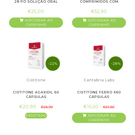
28 PÓ SOLUÇÃO ORAL
COMPRIMIDOS COM
SAQUETAS
OFERTA DE 3ª EM...
€25,00
€52,90
ADICIONAR AO
ADICIONAR AO
CARRINHO
CARRINHO
-22%
-28%
Cistitone
Cantabria Labs
CISTITONE AGAXIDIL 60
CISTITONE FERRO X60
CÁPSULAS
CÁPSULAS
€20,90
€15,50
€26,90
€21,50
ESGOTADO
ADICIONAR AO
CARRINHO