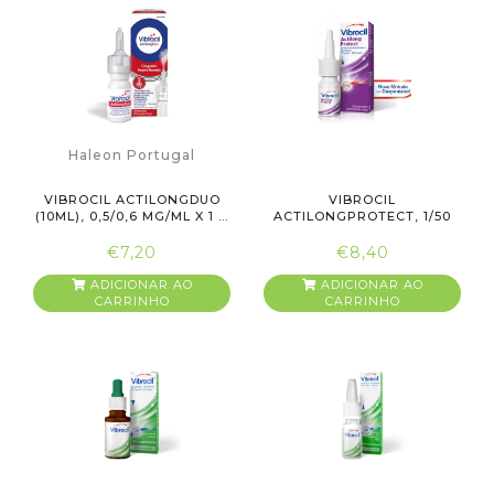
Haleon Portugal
VIBROCIL ACTILONGDUO
VIBROCIL
(10ML), 0,5/0,6 MG/ML X 1 ...
ACTILONGPROTECT, 1/50
MG/ML-15ML X 1 S...
€7,20
€8,40
ADICIONAR AO
ADICIONAR AO
CARRINHO
CARRINHO