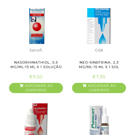
Sanofi
GSK
NASORHINATHIOL, 0,5
NEO-SINEFRINA, 2,5
MG/ML-15 ML X 1 SOLUÇÃO
MG/ML-15 ML X 1 SOL
NAS...
NASAL CO...
€9,50
€7,95
ADICIONAR AO
ADICIONAR AO
CARRINHO
CARRINHO