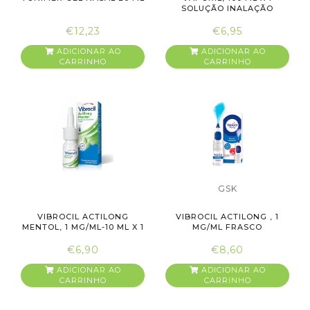
SOLUÇÃO INALAÇÃO
€12,23
€6,95
ADICIONAR AO
ADICIONAR AO
CARRINHO
CARRINHO
GSK
VIBROCIL ACTILONG
VIBROCIL ACTILONG , 1
MENTOL, 1 MG/ML-10 ML X 1
MG/ML FRASCO
SOL...
NEBULIZADOR ...
€6,90
€8,60
ADICIONAR AO
ADICIONAR AO
CARRINHO
CARRINHO