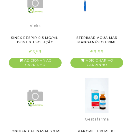
Vicks
SINEX RESPIR 0,5 MG/ML-
STERIMAR ÁGUA MAR
150ML X 1 SOLUÇÃO
MANGANÉSIO 100ML
PULVER...
€6,59
€9,99
ADICIONAR AO
ADICIONAR AO
CARRINHO
CARRINHO
Gestafarma
TONIMER GEL NASAL 20 ML
VAPORIL, 100 ML X 1