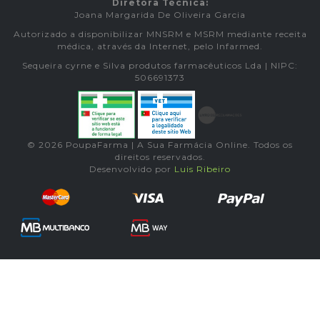
Diretora Técnica:
Joana Margarida De Oliveira Garcia
Autorizado a disponibilizar MNSRM e MSRM mediante receita
médica, através da Internet, pelo Infarmed.
Sequeira cyrne e Silva produtos farmacêuticos Lda | NIPC:
506691373
© 2026 PoupaFarma | A Sua Farmácia Online. Todos os
direitos reservados.
Desenvolvido por
Luis Ribeiro