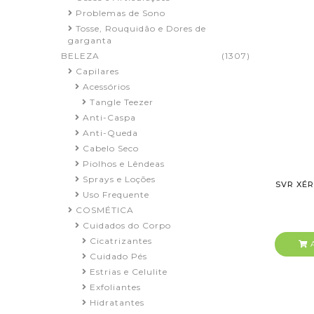
Problemas de Sono
Tosse, Rouquidão e Dores de
garganta
BELEZA
(1307)
Capilares
Acessórios
Tangle Teezer
Anti-Caspa
Anti-Queda
Cabelo Seco
Piolhos e Lêndeas
Sprays e Loções
SVR XÉR
Uso Frequente
COSMÉTICA
Cuidados do Corpo
Cicatrizantes
A
Cuidado Pés
Estrias e Celulite
Exfoliantes
Hidratantes