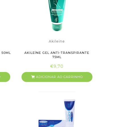
Akileïne
 50ML
AKILEÏNE GEL ANTI-TRANSPIRANTE
75ML
€9,70
O
ADICIONAR AO CARRINHO