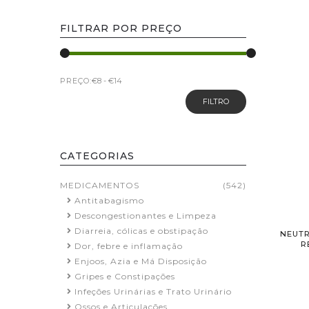
FILTRAR POR PREÇO
PREÇO:
FILTRO
CATEGORIAS
MEDICAMENTOS
(542)
Antitabagismo
Descongestionantes e Limpeza
Diarreia, cólicas e obstipação
NEUTR
R
Dor, febre e inflamação
Enjoos, Azia e Má Disposição
Gripes e Constipações
Infeções Urinárias e Trato Urinário
Ossos e Articulações