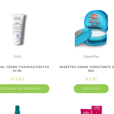
SVR
Okeeffes
IAL CREME FISSURAS/GRETAS
OKEEFFES CREME HIDRATANTE D
50 ML
96G
€12,80
€9,95
DICIONAR AO CARRINHO
ESGOTADO