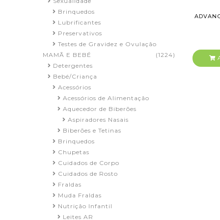
Sexualidade
Brinquedos
ADVANC
Lubrificantes
Preservativos
Testes de Gravidez e Ovulação
MAMÃ E BEBÉ
(1224)
A
Detergentes
Bebé/Criança
Acessórios
Acessórios de Alimentação
Aquecedor de Biberões
Aspiradores Nasais
Biberões e Tetinas
Brinquedos
Chupetas
Cuidados de Corpo
Cuidados de Rosto
Fraldas
Muda Fraldas
Nutrição Infantil
Leites AR