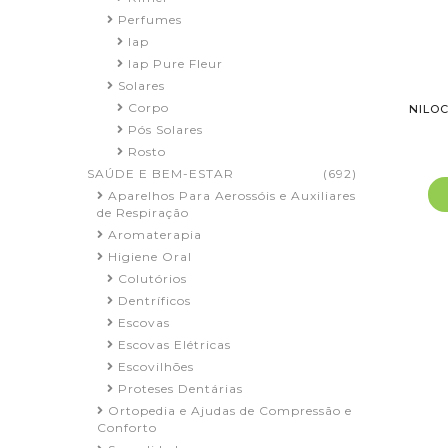
Perfumes
Iap
Iap Pure Fleur
Solares
Corpo
NILOC
Pós Solares
Rosto
SAÚDE E BEM-ESTAR
(692)
Aparelhos Para Aerossóis e Auxiliares
de Respiração
Aromaterapia
Higiene Oral
Colutórios
Dentríficos
Escovas
Escovas Elétricas
Escovilhões
Proteses Dentárias
Ortopedia e Ajudas de Compressão e
Conforto