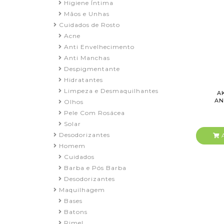
Higiene Íntima
Mãos e Unhas
Cuidados de Rosto
Acne
Anti Envelhecimento
Anti Manchas
Despigmentante
Hidratantes
Limpeza e Desmaquilhantes
A
AN
Olhos
Pele Com Rosácea
Solar
Desodorizantes
A
Homem
Cuidados
Barba e Pós Barba
Desodorizantes
Maquilhagem
Bases
Batons
Rimel