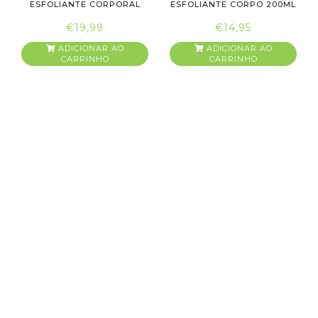
ESFOLIANTE CORPORAL
ESFOLIANTE CORPO 200ML
200 ML
€19,99
€14,95
ADICIONAR AO
ADICIONAR AO
CARRINHO
CARRINHO