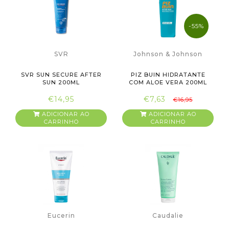
-55%
SVR
Johnson & Johnson
SVR SUN SECURE AFTER
PIZ BUIN HIDRATANTE
SUN 200ML
COM ALOE VERA 200ML
€14,95
€7,63
€16,95
ADICIONAR AO
ADICIONAR AO
CARRINHO
CARRINHO
Eucerin
Caudalie