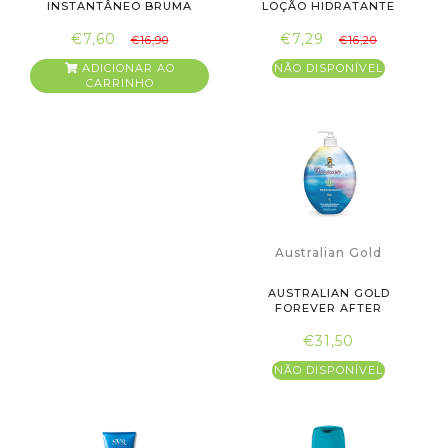
INSTANTÂNEO BRUMA
LOÇÃO HIDRATANTE
EXPRE...
INTENSI...
€7,60
€7,29
€16,90
€16,20
ADICIONAR AO
NÃO DISPONÍVEL
CARRINHO
Australian Gold
AUSTRALIAN GOLD
FOREVER AFTER
MOISTURIZER 650 ML
€31,50
NÃO DISPONÍVEL