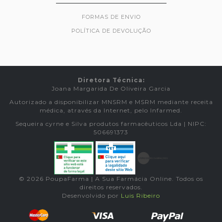
FORMAS DE ENVIO
POLÍTICA DE DEVOLUÇÃO
Diretora Técnica:
Joana Margarida De Oliveira Garcia
Autorizado a disponibilizar MNSRM e MSRM mediante receita
médica, através da Internet, pelo Infarmed.
Sequeira cyrne e Silva produtos farmacêuticos Lda | NIPC:
506691373
© 2026 PoupaFarma | A Sua Farmácia Online. Todos os
direitos reservados.
Desenvolvido por
Luis Ribeiro