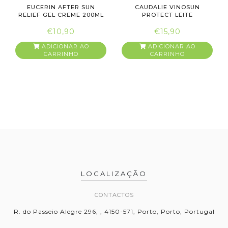
EUCERIN AFTER SUN
CAUDALIE VINOSUN
RELIEF GEL CREME 200ML
PROTECT LEITE
REPARADOR PÓS-SO...
€10,90
€15,90
ADICIONAR AO
ADICIONAR AO
CARRINHO
CARRINHO
LOCALIZAÇÃO
CONTACTOS
R. do Passeio Alegre 296, , 4150-571, Porto, Porto, Portugal