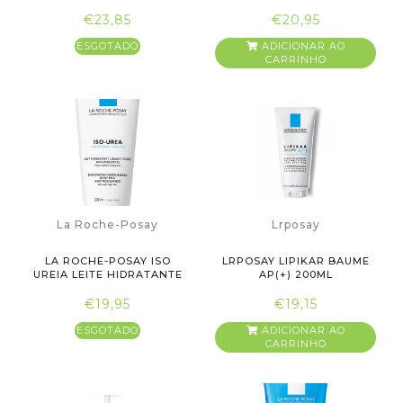
ML
€23,85
€20,95
ESGOTADO
ADICIONAR AO
CARRINHO
La Roche-Posay
Lrposay
LA ROCHE-POSAY ISO
LRPOSAY LIPIKAR BAUME
UREIA LEITE HIDRATANTE
AP(+) 200ML
200 ML
€19,95
€19,15
ESGOTADO
ADICIONAR AO
CARRINHO