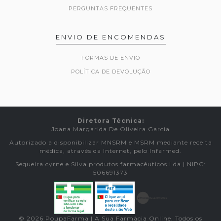
PERGUNTAS FREQUENTES
ENVIO DE ENCOMENDAS
FORMAS DE ENVIO
POLÍTICA DE DEVOLUÇÃO
Diretora Técnica:
Joana Margarida De Oliveira Garcia
Autorizado a disponibilizar MNSRM e MSRM mediante receita
médica, através da Internet, pelo Infarmed.
Sequeira cyrne e Silva produtos farmacêuticos Lda | NIPC:
506691373
© 2026 PoupaFarma | A Sua Farmácia Online. Todos os