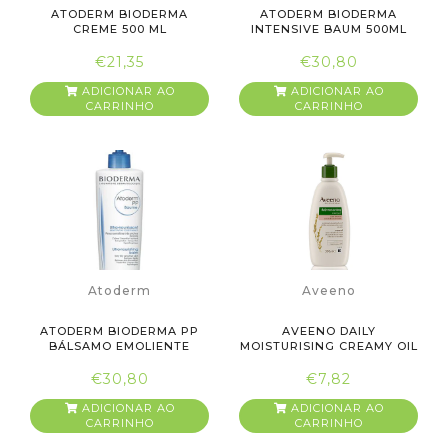
ATODERM BIODERMA
ATODERM BIODERMA
CREME 500 ML
INTENSIVE BAUM 500ML
€21,35
€30,80
ADICIONAR AO
ADICIONAR AO
CARRINHO
CARRINHO
Atoderm
Aveeno
ATODERM BIODERMA PP
AVEENO DAILY
BÁLSAMO EMOLIENTE
MOISTURISING CREAMY OIL
500ML
300ML
€30,80
€7,82
ADICIONAR AO
ADICIONAR AO
CARRINHO
CARRINHO