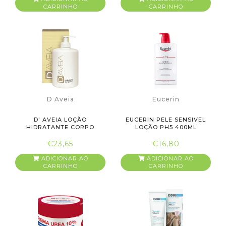
CARRINHO
CARRINHO
D Aveia
Eucerin
D' AVEIA LOÇÃO
EUCERIN PELE SENSIVEL
HIDRATANTE CORPO
LOÇÃO PH5 400ML
300ML
€23,65
€16,80
ADICIONAR AO
ADICIONAR AO
CARRINHO
CARRINHO