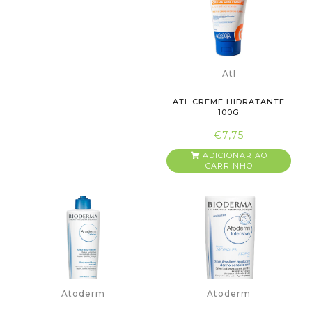
Atl
ATL CREME HIDRATANTE
100G
€7,75
ADICIONAR AO
CARRINHO
Atoderm
Atoderm