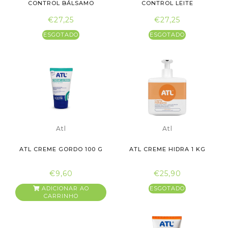
CONTROL BÁLSAMO
CONTROL LEITE
EMOLIENTE 400ML
EMOLIENTE 400ML
€27,25
€27,25
ESGOTADO
ESGOTADO
Atl
Atl
ATL CREME GORDO 100 G
ATL CREME HIDRA 1 KG
€9,60
€25,90
ADICIONAR AO
ESGOTADO
CARRINHO