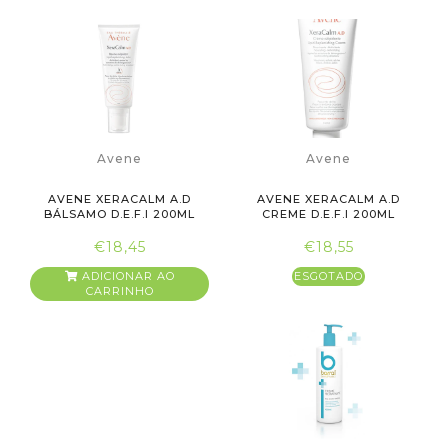
Avene
Avene
AVENE XERACALM A.D
AVENE XERACALM A.D
BÁLSAMO D.E.F.I 200ML
CREME D.E.F.I 200ML
€18,45
€18,55
ADICIONAR AO
ESGOTADO
CARRINHO