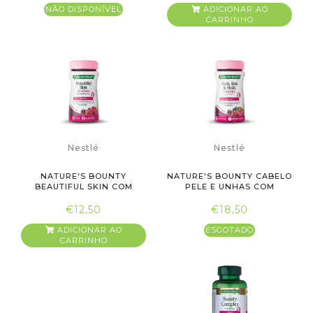
NÃO DISPONÍVEL
ADICIONAR AO
CARRINHO
Nestlé
Nestlé
NATURE'S BOUNTY
NATURE'S BOUNTY CABELO
BEAUTIFUL SKIN COM
PELE E UNHAS COM
ÁCIDO HIALUR...
COLAGÉN...
€12,50
€18,50
ADICIONAR AO
ESGOTADO
CARRINHO