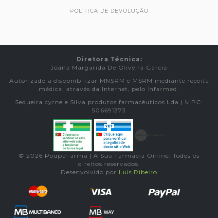
POLÍTICA DE DEVOLUÇÃO
Diretora Técnica:
Joana Margarida De Oliveira Garcia
Autorizado a disponibilizar MNSRM e MSRM mediante receita
médica, através da Internet, pelo Infarmed.
Sequeira cyrne e Silva produtos farmacêuticos Lda | NIPC:
506691373
© 2026 PoupaFarma | A Sua Farmácia Online. Todos os
direitos reservados.
Desenvolvido por
Luis Ribeiro