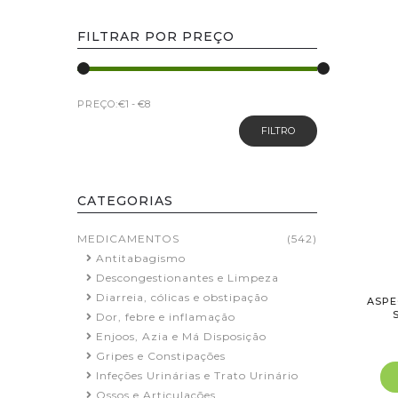
FILTRAR POR PREÇO
PREÇO:
FILTRO
CATEGORIAS
MEDICAMENTOS
(542)
Antitabagismo
Descongestionantes e Limpeza
Diarreia, cólicas e obstipação
ASPE
Dor, febre e inflamação
Enjoos, Azia e Má Disposição
Gripes e Constipações
Infeções Urinárias e Trato Urinário
Ossos e Articulações