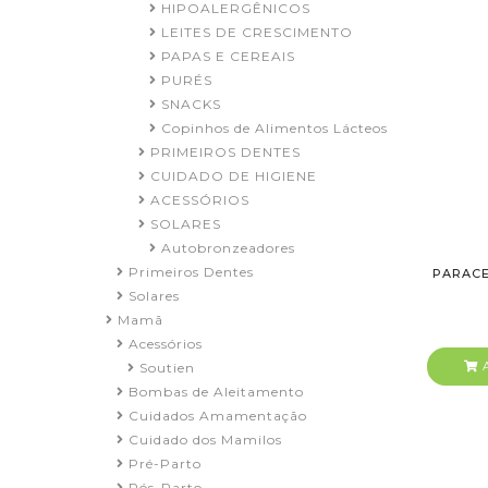
HIPOALERGÊNICOS
LEITES DE CRESCIMENTO
PAPAS E CEREAIS
PURÉS
SNACKS
Copinhos de Alimentos Lácteos
PRIMEIROS DENTES
CUIDADO DE HIGIENE
ACESSÓRIOS
SOLARES
Autobronzeadores
Primeiros Dentes
PARACE
Solares
Mamã
Acessórios
A
Soutien
Bombas de Aleitamento
Cuidados Amamentação
Cuidado dos Mamilos
Pré-Parto
Pós-Parto