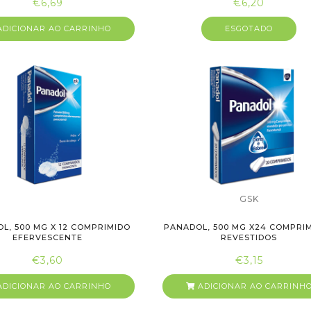
€6,69
€6,20
DICIONAR AO CARRINHO
ESGOTADO
GSK
L, 500 MG X 12 COMPRIMIDO
PANADOL, 500 MG X24 COMPRI
EFERVESCENTE
REVESTIDOS
€3,60
€3,15
DICIONAR AO CARRINHO
ADICIONAR AO CARRINH