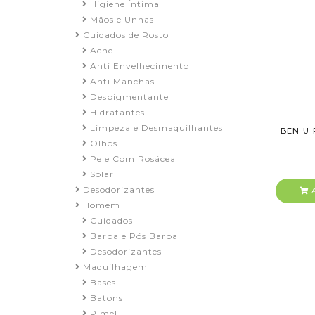
Higiene Íntima
Mãos e Unhas
Cuidados de Rosto
Acne
Anti Envelhecimento
Anti Manchas
Despigmentante
Hidratantes
Limpeza e Desmaquilhantes
BEN-U-
Olhos
Pele Com Rosácea
Solar
Desodorizantes
A
Homem
Cuidados
Barba e Pós Barba
Desodorizantes
Maquilhagem
Bases
Batons
Rimel