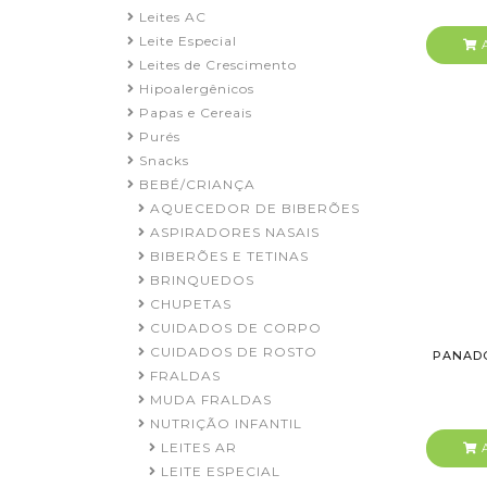
Leites AC
Leite Especial
A
Leites de Crescimento
Hipoalergênicos
Papas e Cereais
Purés
Snacks
BEBÉ/CRIANÇA
AQUECEDOR DE BIBERÕES
ASPIRADORES NASAIS
BIBERÕES E TETINAS
BRINQUEDOS
CHUPETAS
CUIDADOS DE CORPO
CUIDADOS DE ROSTO
PANADO
FRALDAS
MUDA FRALDAS
NUTRIÇÃO INFANTIL
LEITES AR
A
LEITE ESPECIAL