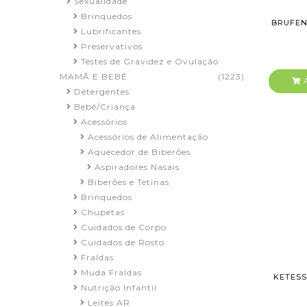
Sexualidade
Brinquedos
BRUFEN
Lubrificantes
Preservativos
Testes de Gravidez e Ovulação
MAMÃ E BEBÉ
(1223)
A
Detergentes
Bebé/Criança
Acessórios
Acessórios de Alimentação
Aquecedor de Biberões
Aspiradores Nasais
Biberões e Tetinas
Brinquedos
Chupetas
Cuidados de Corpo
Cuidados de Rosto
Fraldas
Muda Fraldas
KETESS
Nutrição Infantil
Leites AR