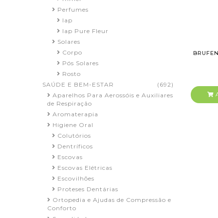
Perfumes
Iap
Iap Pure Fleur
Solares
Corpo
BRUFEN
Pós Solares
Rosto
SAÚDE E BEM-ESTAR
(692)
A
Aparelhos Para Aerossóis e Auxiliares
de Respiração
Aromaterapia
Higiene Oral
Colutórios
Dentríficos
Escovas
Escovas Elétricas
Escovilhões
Proteses Dentárias
Ortopedia e Ajudas de Compressão e
Conforto