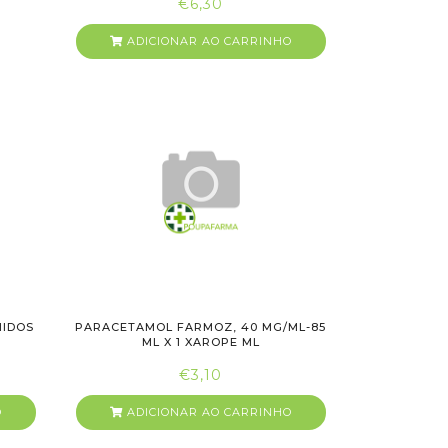
€6,30
ADICIONAR AO CARRINHO
MIDOS
PARACETAMOL FARMOZ, 40 MG/ML-85
ML X 1 XAROPE ML
€3,10
O
ADICIONAR AO CARRINHO