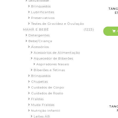
Sexualidade
Brinquedos
TANG
Lubrificantes
E
Preservativos
Testes de Gravidez e Ovulação
MAMÃ E BEBÉ
(1223)
A
Detergentes
Bebé/Criança
Acessórios
Acessórios de Alimentação
Aquecedor de Biberões
Aspiradores Nasais
Biberões e Tetinas
Brinquedos
Chupetas
Cuidados de Corpo
Cuidados de Rosto
Fraldas
Muda Fraldas
TANG
Nutrição Infantil
Leites AR