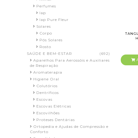
Perfumes
Iap
Iap Pure Fleur
Solares
Corpo
TANGL
H
Pós Solares
Rosto
SAÚDE E BEM-ESTAR
(692)
A
Aparelhos Para Aerossóis e Auxiliares
de Respiração
Aromaterapia
Higiene Oral
Colutórios
Dentríficos
Escovas
Escovas Elétricas
Escovilhões
Proteses Dentárias
Ortopedia e Ajudas de Compressão e
Conforto