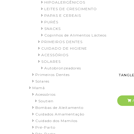
HIPOALERGÊNICOS
LEITES DE CRESCIMENTO
PAPAS E CEREAIS
PURÉS
SNACKS
Copinhos de Alimentos Lácteos
PRIMEIROS DENTES
CUIDADO DE HIGIENE
ACESSÓRIOS
SOLARES
Autobronzeadores
Primeiros Dentes
TANGLE
Solares
Mamã
Acessórios
A
Soutien
Bombas de Aleitamento
Cuidados Amamentação
Cuidado dos Mamilos
Pré-Parto
Pós-Parto