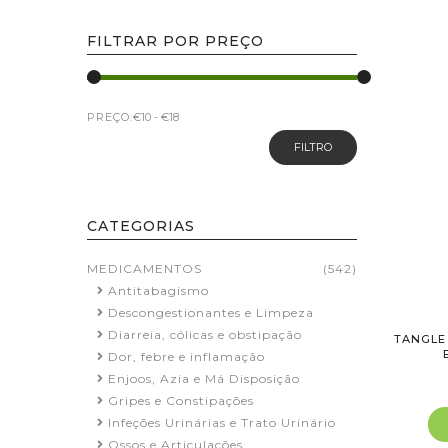
FILTRAR POR PREÇO
PREÇO:
FILTRO
CATEGORIAS
MEDICAMENTOS
(542)
Antitabagismo
Descongestionantes e Limpeza
Diarreia, cólicas e obstipação
TANGLE
Dor, febre e inflamação
Enjoos, Azia e Má Disposição
Gripes e Constipações
Infeções Urinárias e Trato Urinário
Ossos e Articulações