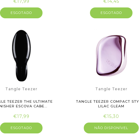
€17,99
€14,45
ESGOTADO
ESGOTADO
Tangle Teezer
Tangle Teezer
LE TEEZER THE ULTIMATE
TANGLE TEEZER COMPACT ST
INISHER ESCOVA CABE...
LILAC GLEAM
€17,99
€15,30
ESGOTADO
NÃO DISPONÍVEL