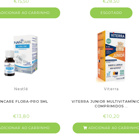
€15,50
€28,50
DICIONAR AO CARRINHO
ESGOTADO
Nestlé
Viterra
NCARE FLORA-PRO 5ML
VITERRA JUNIOR MULTIVITAMÍNI
COMPRIMIDOS ...
€13,80
€10,20
DICIONAR AO CARRINHO
ADICIONAR AO CARRINH