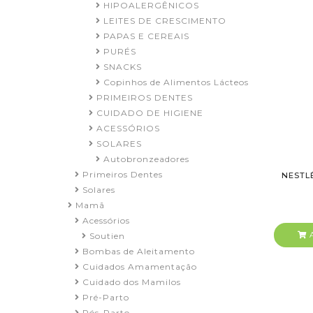
HIPOALERGÊNICOS
LEITES DE CRESCIMENTO
PAPAS E CEREAIS
PURÉS
SNACKS
Copinhos de Alimentos Lácteos
PRIMEIROS DENTES
CUIDADO DE HIGIENE
ACESSÓRIOS
SOLARES
Autobronzeadores
Primeiros Dentes
NESTL
Solares
Mamã
Acessórios
A
Soutien
Bombas de Aleitamento
Cuidados Amamentação
Cuidado dos Mamilos
Pré-Parto
Pós-Parto