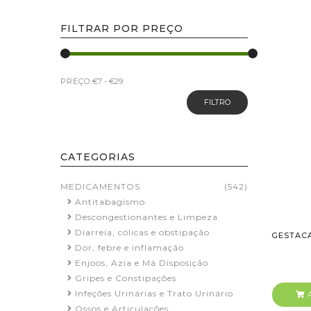
FILTRAR POR PREÇO
PREÇO:
FILTRO
CATEGORIAS
MEDICAMENTOS
(542)
Antitabagismo
Descongestionantes e Limpeza
Diarreia, cólicas e obstipação
GESTACA
Dor, febre e inflamação
Enjoos, Azia e Má Disposição
Gripes e Constipações
Infeções Urinárias e Trato Urinário
A
Ossos e Articulações