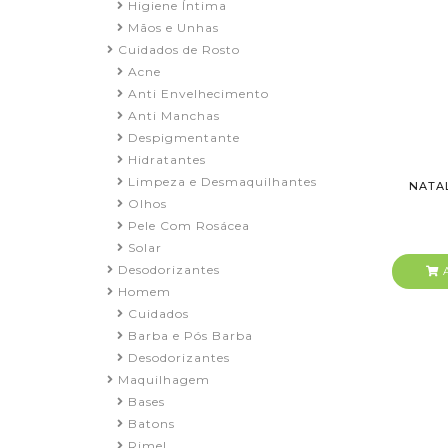
Higiene Íntima
Mãos e Unhas
Cuidados de Rosto
Acne
Anti Envelhecimento
Anti Manchas
Despigmentante
Hidratantes
Limpeza e Desmaquilhantes
NATA
Olhos
Pele Com Rosácea
Solar
Desodorizantes
A
Homem
Cuidados
Barba e Pós Barba
Desodorizantes
Maquilhagem
Bases
Batons
Rimel