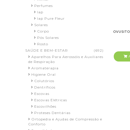
Perfumes
Iap
Iap Pure Fleur
Solares
Corpo
OVUSITO
Pós Solares
Rosto
SAÚDE E BEM-ESTAR
(692)
A
Aparelhos Para Aerossóis e Auxiliares
de Respiração
Aromaterapia
Higiene Oral
Colutórios
Dentríficos
Escovas
Escovas Elétricas
Escovilhões
Proteses Dentárias
Ortopedia e Ajudas de Compressão e
Conforto