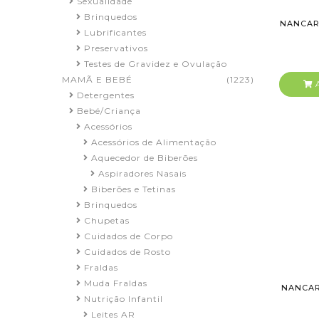
Sexualidade
Brinquedos
NANCAR
Lubrificantes
Preservativos
Testes de Gravidez e Ovulação
MAMÃ E BEBÉ
(1223)
A
Detergentes
Bebé/Criança
Acessórios
Acessórios de Alimentação
Aquecedor de Biberões
Aspiradores Nasais
Biberões e Tetinas
Brinquedos
Chupetas
Cuidados de Corpo
Cuidados de Rosto
Fraldas
Muda Fraldas
NANCAR
Nutrição Infantil
Leites AR