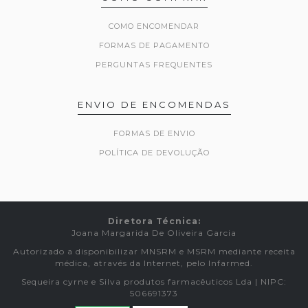
COMO ENCOMENDAR
FORMAS DE PAGAMENTO
PERGUNTAS FREQUENTES
ENVIO DE ENCOMENDAS
FORMAS DE ENVIO
POLÍTICA DE DEVOLUÇÃO
Diretora Técnica:
Joana Margarida De Oliveira Garcia
Autorizado a disponibilizar MNSRM e MSRM mediante receita
médica, através da Internet, pelo Infarmed.
Sequeira cyrne e Silva produtos farmacêuticos Lda | NIPC:
506691373