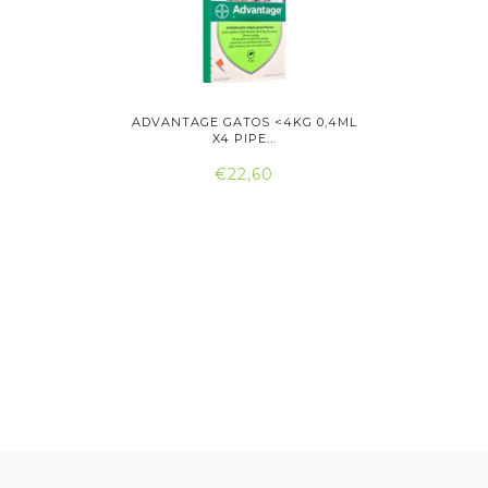
-40KG 4X
ADVANTAGE GATOS <4KG 0,4ML
ADVANTAGE
X4 PIPE...
€22,60