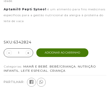
idade.
Aptamil® Pepti Syneo1
é um alimento para fins medicinais
específicos para a gestão nutricional da alergia à proteína do
leite de vaca
SKU:
6342824
ADICIONAR AO CARRINHO
Categorias:
MAMÃ E BEBÉ
,
BEBÉ/CRIANÇA
,
NUTRIÇÃO
INFANTIL
,
LEITE ESPECIAL
,
CRIANÇA
PARTILHAR: