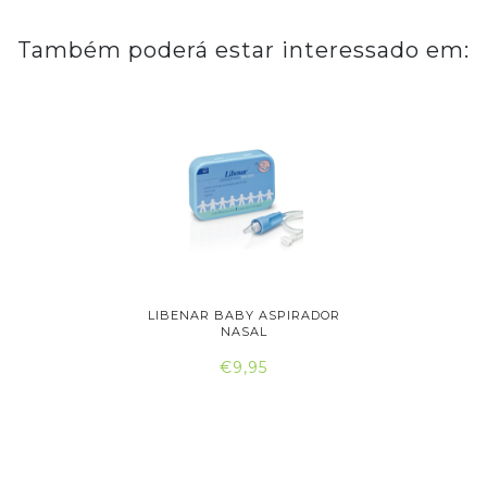
Também poderá estar interessado em:
R NASAL
LIBENAR BABY ASPIRADOR
NARHICLE
..
NASAL
€9,95