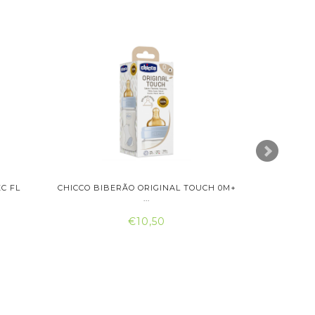
C FL
CHICCO BIBERÃO ORIGINAL TOUCH 0M+
SARO AQ
...
€10,50