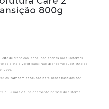
ofutura Care 2
ransição 800g
leite de transição, adequado apenas para lactentes
e da dieta diversificada: não usar como substituto do
e idade.
tários, também adequado para bebés nascidos por
tribuiu para o funcionamento normal do sistema