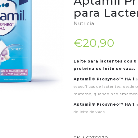
Aptamil Pr
para Lact
Nutricia
€20,90
Leite para lactentes dos 0
proteína do leite de vaca.
Aptamil® Prosyneo™ HA 1́
é
específicos de lactentes, desde 
materno, quando não amamen
Aptamil® Prosyneo™ HA 1
n
do leite de vaca.