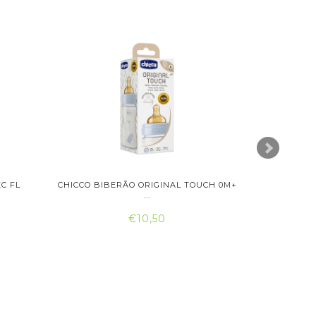
C FL
CHICCO BIBERÃO ORIGINAL TOUCH 0M+
SARO AQ
...
€10,50