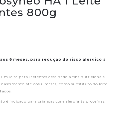
osyneo HA 1 Leite
entes 800g
 aos 6 meses, para redução do risco alérgico à
 um leite para lactentes destinado a fins nutricionais
o nascimento até aos 6 meses, como substituto do leite
tados.
ão é indicado para crianças com alergia às proteínas