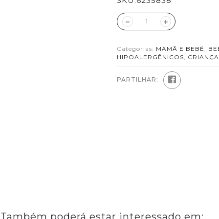
SKU:
6235838
Categorias:
MAMÃ E BEBÉ
,
BE
HIPOALERGÊNICOS
,
CRIANÇA
PARTILHAR:
Também poderá estar interessado em: