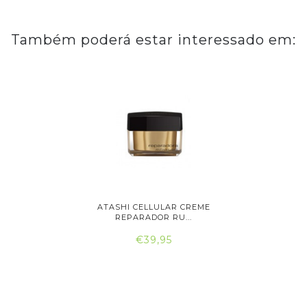
Também poderá estar interessado em:
IGINALS
ATASHI CELLULAR CREME
ATASH
..
REPARADOR RU...
RE
€39,95