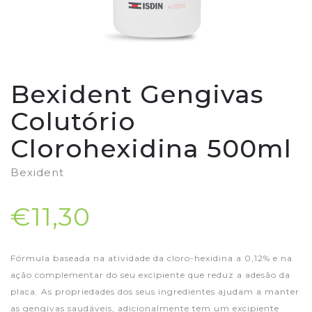
Bexident Gengivas
Colutório
Clorohexidina 500ml
Bexident
€11,30
Fórmula baseada na atividade da cloro-hexidina a 0,12% e na
ação complementar do seu excipiente que reduz a adesão da
placa. As propriedades dos seus ingredientes ajudam a manter
as gengivas saudáveis, adicionalmente tem um excipiente