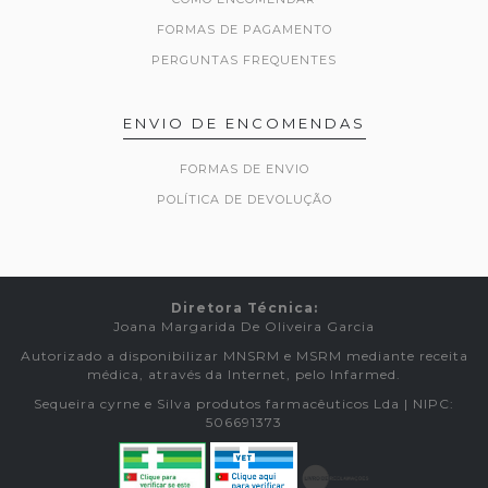
FORMAS DE PAGAMENTO
PERGUNTAS FREQUENTES
ENVIO DE ENCOMENDAS
FORMAS DE ENVIO
POLÍTICA DE DEVOLUÇÃO
Diretora Técnica:
Joana Margarida De Oliveira Garcia
Autorizado a disponibilizar MNSRM e MSRM mediante receita
médica, através da Internet, pelo Infarmed.
Sequeira cyrne e Silva produtos farmacêuticos Lda | NIPC:
506691373