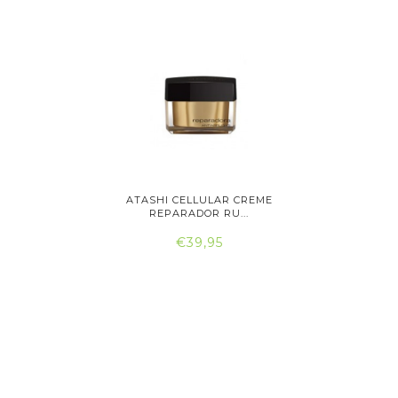
IGINALS
ATASHI CELLULAR CREME
ATASH
..
REPARADOR RU...
RE
€39,95