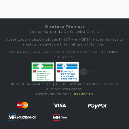
Diretora Técnica:
Joana Margarida De Oliveira Garcia
Autorizado a disponibilizar MNSRM e MSRM mediante receita
médica, através da Internet, pelo Infarmed.
Sequeira cyrne e Silva produtos farmacêuticos Lda | NIPC:
506691373
© 2026 PoupaFarma | A Sua Farmácia Online. Todos os
direitos reservados.
Desenvolvido por
Luis Ribeiro