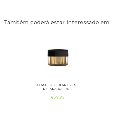
Também poderá estar interessado em:
IGINALS
ATASHI CELLULAR CREME
ATASH
..
REPARADOR RU...
RE
€39,95