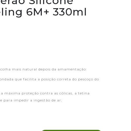
erão Silicone
eling 6M+ 330ml
escolha mais natural depois da amamentação:
ondada que facilita a posição correta do pescoço do
e a máxima proteção contra as cólicas, a tetina
e para impedir a ingestão de ar;