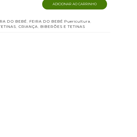
ADICIONAR AO CARRINHO
IRA DO BEBÉ
,
FEIRA DO BEBÉ Puericultura
,
TETINAS
,
CRIANÇA
,
BIBERÕES E TETINAS