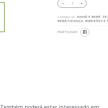
Categorias:
MAMÃ E BEBÉ
,
FE
BEBÉ/CRIANÇA
,
BIBERÕES E 
PARTILHAR:
Também poderá estar interessado em: