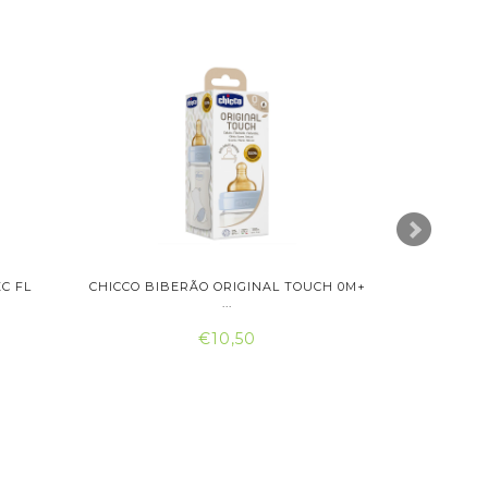
C FL
CHICCO BIBERÃO ORIGINAL TOUCH 0M+
SARO AQ
...
€10,50