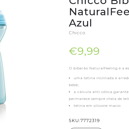
Chicco Bib
NaturalFe
Azul
Chicco
€9,99
O biberão NaturalFeeling é a 
uma tetina inclinada e arred
bebé;
a válvula anti cólica garant
permanece sempre cheia de leit
tetina em silicone macio
SKU:
7772319