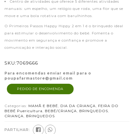
Centro de atividades que oferece 5 diferentes atividades
manuais: um espelho, um relógio que roda, uma flor que se
move e uma bola rotativa com barulhinhos.
O Primeiros Passos Happy Hippy 2 em 1 é o brinquedo ideal
para estimular o desenvolvimento do bebé. Fomenta o
movimento em segurança e confiança e promove a
comunicação e interação social.
SKU:
7069666
Para encomendas enviar email para o
poupafarmastore@gmail.com
PEDIDO DE ENCOMENDA
Categorias:
MAMÃ E BEBÉ
,
DIA DA CRIANÇA
,
FEIRA DO
BEBÉ Puericultura
,
BEBÉ/CRIANÇA
,
BRINQUEDOS
,
CRIANÇA
,
BRINQUEDOS
PARTILHAR: