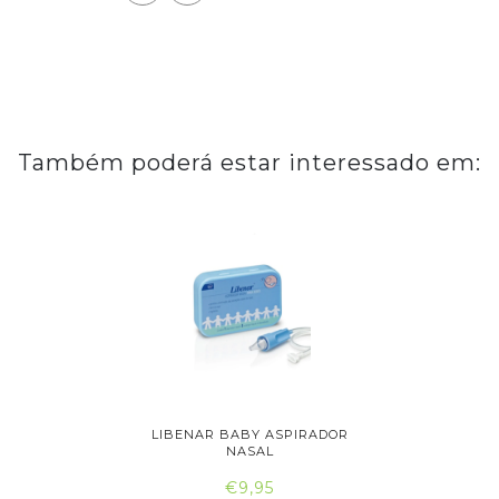
Também poderá estar interessado em:
R NASAL
LIBENAR BABY ASPIRADOR
NARHICLE
..
NASAL
€9,95