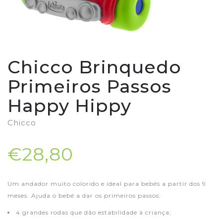
Chicco Brinquedo
Primeiros Passos
Happy Hippy
Chicco
€28,80
Um andador muito colorido e ideal para bebés a partir dos 9
meses. Ajuda o bebé a dar os primeiros passos:
4 grandes rodas que dão estabilidade à criança;