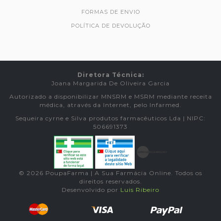
FORMAS DE ENVIO
POLÍTICA DE DEVOLUÇÃO
Diretora Técnica:
Joana Margarida De Oliveira Garcia
Autorizado a disponibilizar MNSRM e MSRM mediante receita
médica, através da Internet, pelo Infarmed.
Sequeira cyrne e Silva produtos farmacêuticos Lda | NIPC:
506691373
© 2026 PoupaFarma | A Sua Farmácia Online. Todos os
direitos reservados.
Desenvolvido por
Luis Ribeiro