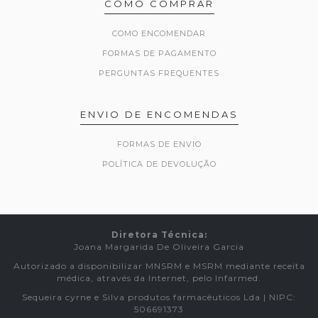
COMO COMPRAR
COMO ENCOMENDAR
FORMAS DE PAGAMENTO
PERGUNTAS FREQUENTES
ENVIO DE ENCOMENDAS
FORMAS DE ENVIO
POLÍTICA DE DEVOLUÇÃO
Diretora Técnica:
Joana Margarida De Oliveira Garcia
Autorizado a disponibilizar MNSRM e MSRM mediante receita
médica, através da Internet, pelo Infarmed.
Sequeira cyrne e Silva produtos farmacêuticos Lda | NIPC:
506691373