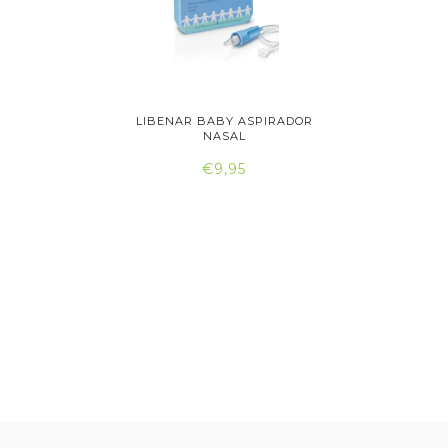
R NASAL
LIBENAR BABY ASPIRADOR
NARHICLE
..
NASAL
€9,95