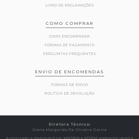
LIVRO DE RECLAMAÇÕES
COMO COMPRAR
COMO ENCOMENDAR
FORMAS DE PAGAMENTO
PERGUNTAS FREQUENTES
ENVIO DE ENCOMENDAS
FORMAS DE ENVIO
POLÍTICA DE DEVOLUÇÃO
Diretora Técnica:
Joana Margarida De Oliveira Garcia
Autorizado a disponibilizar MNSRM e MSRM mediante receita