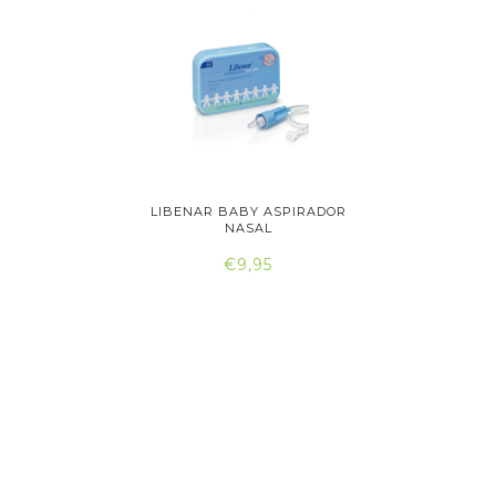
R NASAL
LIBENAR BABY ASPIRADOR
NARHICLE
..
NASAL
€9,95