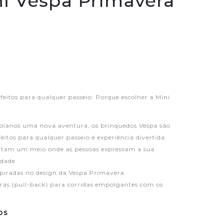
ni Vespa Primavera
feitos para qualquer passeio. Porque escolher a Mini
 planos uma nova aventura, os brinquedos Vespa são
eitos para qualquer passeio e experiência divertida.
entam um meio onde as pessoas expressam a sua
idade.
spiradas no design da Vespa Primavera.
trás (pull-back) para corridas empolgantes com os
OS