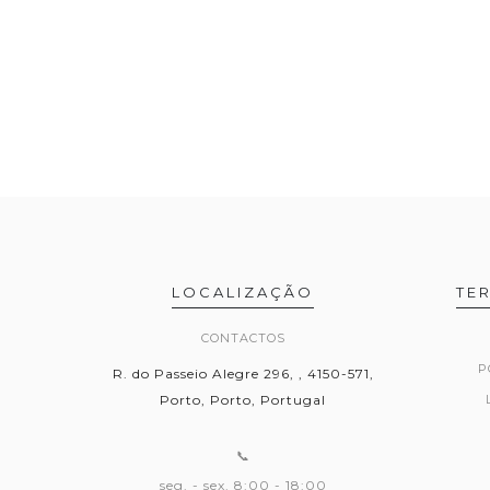
LOCALIZAÇÃO
TE
CONTACTOS
P
R. do Passeio Alegre 296, , 4150-571,
Porto, Porto, Portugal
📞
seg. - sex. 8:00 - 18:00