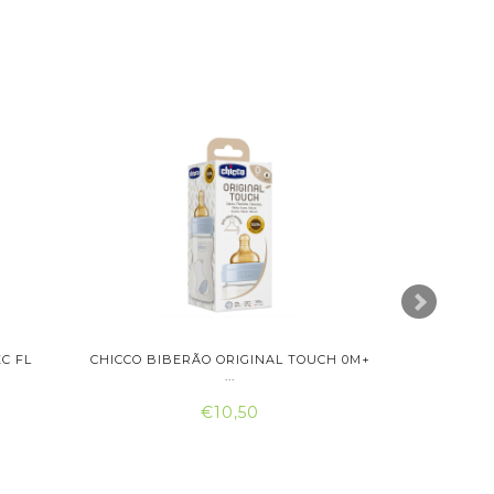
C FL
CHICCO BIBERÃO ORIGINAL TOUCH 0M+
SARO AQ
...
€10,50