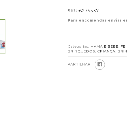
SKU:
6275537
Para encomendas enviar e
Categorias:
MAMÃ E BEBÉ
,
FE
BRINQUEDOS
,
CRIANÇA
,
BRI
PARTILHAR: