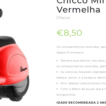
Chicco Mi
Vermelha
Chicco
€8,50
Os companheiros coloridos, per
Vespa Primavera:
Sempre que estiver nos seus
os companheiros coloridos, perf
As icónicas Scooters repres
beleza, estilo, e a própria ident
Mini Vespas colecionáveis in
Com o efeito de puxar para 
amiguinhos.
IDADE RECOMENDADA 2 AN