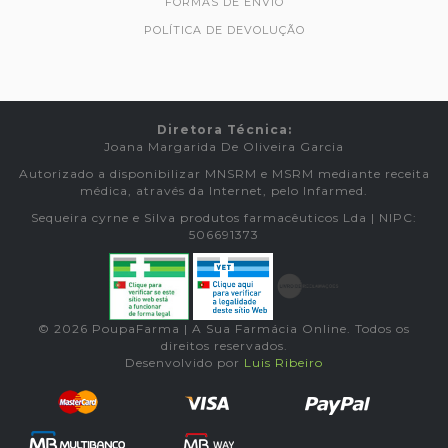
FORMAS DE ENVIO
POLÍTICA DE DEVOLUÇÃO
Diretora Técnica:
Joana Margarida De Oliveira Garcia
Autorizado a disponibilizar MNSRM e MSRM mediante receita
médica, através da Internet, pelo Infarmed.
Sequeira cyrne e Silva produtos farmacêuticos Lda | NIPC:
506691373
© 2026 PoupaFarma | A Sua Farmácia Online. Todos os
direitos reservados.
Desenvolvido por
Luis Ribeiro