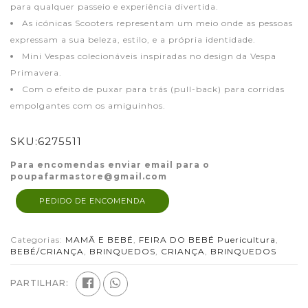
para qualquer passeio e experiência divertida.
As icónicas Scooters representam um meio onde as pessoas
expressam a sua beleza, estilo, e a própria identidade.
Mini Vespas colecionáveis inspiradas no design da Vespa
Primavera.
Com o efeito de puxar para trás (pull-back) para corridas
empolgantes com os amiguinhos.
SKU:
6275511
Para encomendas enviar email para o
poupafarmastore@gmail.com
PEDIDO DE ENCOMENDA
Categorias:
MAMÃ E BEBÉ
,
FEIRA DO BEBÉ Puericultura
,
BEBÉ/CRIANÇA
,
BRINQUEDOS
,
CRIANÇA
,
BRINQUEDOS
PARTILHAR: