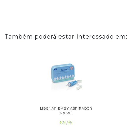
Também poderá estar interessado em:
R NASAL
LIBENAR BABY ASPIRADOR
NARHICLE
..
NASAL
€9,95