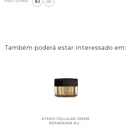
PARTILHAR:
Também poderá estar interessado em:
IGINALS
ATASHI CELLULAR CREME
ATASH
..
REPARADOR RU...
RE