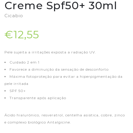
Creme Spf50+ 30ml
Cicabio
€12,55
Pele sujeita a irritações exposta a radiação UV.
Cuidado 2 em 1
Favorece a diminuição da sensação de desconforto
Máxima fotoproteção para evitar a hiperpigmentação da
pele irritada
SPF 50+
Transparente após aplicação
Ácido hialurónico, resveratrol, centelha asiática, cobre, zinco
e complexo biológico Antalgicine.