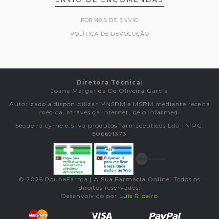
FORMAS DE ENVIO
POLÍTICA DE DEVOLUÇÃO
Diretora Técnica:
Joana Margarida De Oliveira Garcia
Autorizado a disponibilizar MNSRM e MSRM mediante receita
médica, através da Internet, pelo Infarmed.
Sequeira cyrne e Silva produtos farmacêuticos Lda | NIPC:
506691373
© 2026 PoupaFarma | A Sua Farmácia Online. Todos os
direitos reservados.
Desenvolvido por
Luis Ribeiro