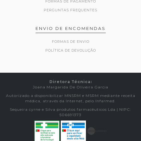
FORMAS DE PAGAMENTO
PERGUNTAS FREQUENTES
ENVIO DE ENCOMENDAS
FORMAS DE ENVIO
POLÍTICA DE DEVOLUÇÃO
Diretora Técnica:
Joana Margarida De Oliveira Garcia
Autorizado a disponibilizar MNSRM e MSRM mediante receita
médica, através da Internet, pelo Infarmed.
Sequeira cyrne e Silva produtos farmacêuticos Lda | NIPC:
506691373