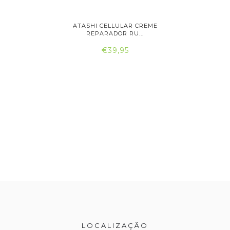
IGINALS
ATASHI CELLULAR CREME
ATASH
..
REPARADOR RU...
RE
€39,95
LOCALIZAÇÃO