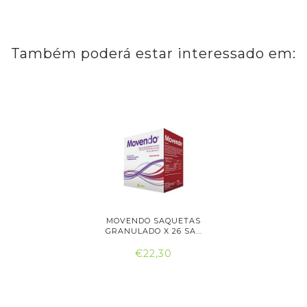
Também poderá estar interessado em:
ÃO ORAL
MOVENDO SAQUETAS
MOVITR
..
GRANULADO X 26 SA...
C
€22,30