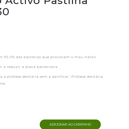
 Activo Pastilha
30
m 99,9% das bactérias que provocam o mau hálito.
a reduzir a placa bacteriana.
 a prótese dentária sem a danificar. Prótese dentária
nte.
ADICIONAR AO CARRINHO