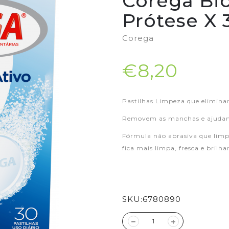
Corega Bio
Prótese X 
Corega
€8,20
Pastilhas Limpeza que elimina
Removem as manchas e ajudam 
Fórmula não abrasiva que limpa
fica mais limpa, fresca e brilha
SKU:
6780890