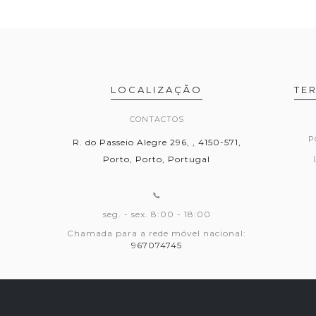
LOCALIZAÇÃO
TE
CONTACTOS
P
R. do Passeio Alegre 296, , 4150-571,
Porto, Porto, Portugal
📞
seg. - sex. 8:00 - 18:00
Chamada para a rede móvel nacional:
967074745