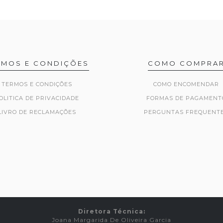
RMOS E CONDIÇÕES
COMO COMPRA
TERMOS E CONDIÇÕES
COMO ENCOMENDAR
OLITICA DE PRIVACIDADE
FORMAS DE PAGAMENT
LIVRO DE RECLAMAÇÕES
PERGUNTAS FREQUENT
Diretora Técnica:
Joana Margarida De Oliveira Garcia