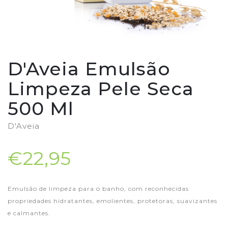
D'Aveia Emulsão
Limpeza Pele Seca
500 Ml
D'Aveia
€22,95
Emulsão de limpeza para o banho, com reconhecidas
propriedades hidratantes, emolientes, protetoras, suavizantes
e calmantes.