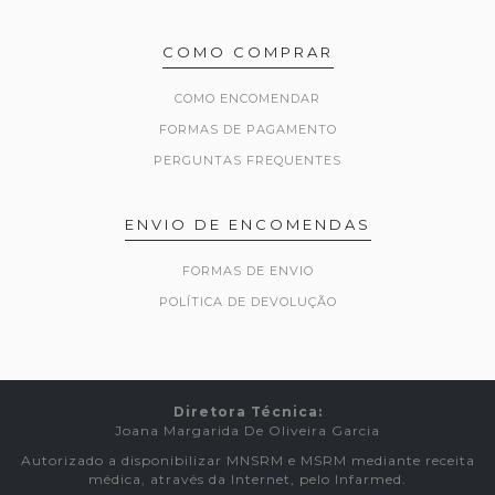
COMO COMPRAR
COMO ENCOMENDAR
FORMAS DE PAGAMENTO
PERGUNTAS FREQUENTES
ENVIO DE ENCOMENDAS
FORMAS DE ENVIO
POLÍTICA DE DEVOLUÇÃO
Diretora Técnica:
Joana Margarida De Oliveira Garcia
Autorizado a disponibilizar MNSRM e MSRM mediante receita
médica, através da Internet, pelo Infarmed.