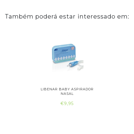
Também poderá estar interessado em:
R NASAL
LIBENAR BABY ASPIRADOR
NARHICLE
..
NASAL
€9,95