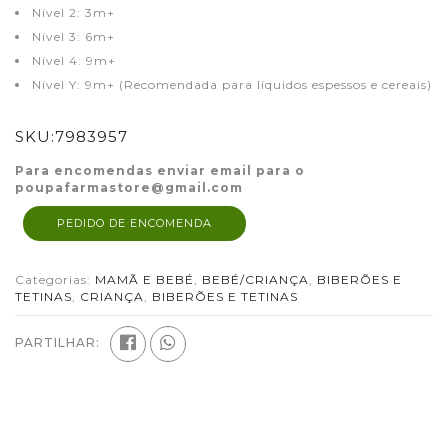
Nível 2: 3m+
Nível 3: 6m+
Nível 4: 9m+
Nível Y: 9m+ (Recomendada para líquidos espessos e cereais)
SKU:
7983957
Para encomendas enviar email para o
poupafarmastore@gmail.com
PEDIDO DE ENCOMENDA
Categorias:
MAMÃ E BEBÉ
,
BEBÉ/CRIANÇA
,
BIBERÕES E
TETINAS
,
CRIANÇA
,
BIBERÕES E TETINAS
PARTILHAR: