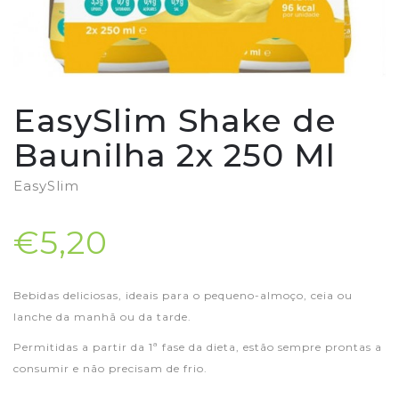
EasySlim Shake de
Baunilha 2x 250 Ml
EasySlim
€5,20
Bebidas deliciosas, ideais para o pequeno-almoço, ceia ou
lanche da manhã ou da tarde.
Permitidas a partir da 1ª fase da dieta, estão sempre prontas a
consumir e não precisam de frio.