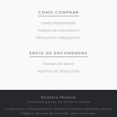
COMO COMPRAR
COMO ENCOMENDAR
FORMAS DE PAGAMENTO
PERGUNTAS FREQUENTES
ENVIO DE ENCOMENDAS
FORMAS DE ENVIO
POLÍTICA DE DEVOLUÇÃO
Diretora Técnica:
Joana Margarida De Oliveira Garcia
Autorizado a disponibilizar MNSRM e MSRM mediante receita
médica, através da Internet, pelo Infarmed.