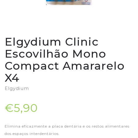
Elgydium Clinic
Escovilhão Mono
Compact Amararelo
X4
Elgydium
€5,90
Elimina eficazmente a placa dentária e os restos alimentares
dos espaços interdentários.