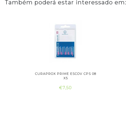
Também poderá estar interessado em:
SCOVILHÃO
CURAPROX PRIME ESCOV CPS 08
CURAPROX
X5
€7,50