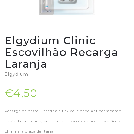
Elgydium Clinic
Escovilhão Recarga
Laranja
Elgydium
€4,50
Recarga de haste ultrafina e flexível e cabo antiderrapante
Flexível e ultrafino, permite o acesso às zonas mais difíceis
Elimina a placa dentária