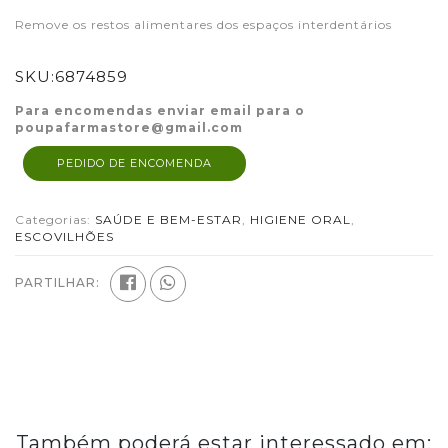
Remove os restos alimentares dos espaços interdentários
SKU:
6874859
Para encomendas enviar email para o
poupafarmastore@gmail.com
PEDIDO DE ENCOMENDA
Categorias:
SAÚDE E BEM-ESTAR
,
HIGIENE ORAL
,
ESCOVILHÕES
PARTILHAR:
Também poderá estar interessado em: