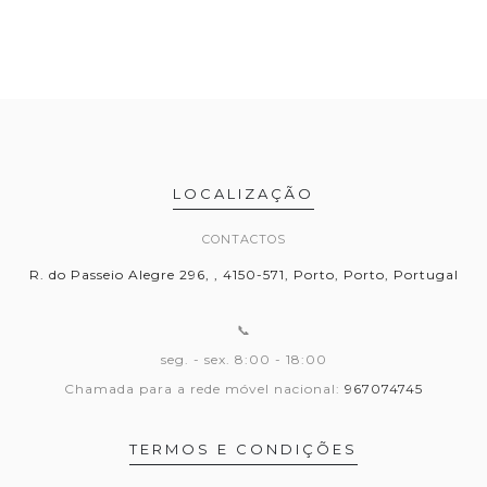
LOCALIZAÇÃO
CONTACTOS
R. do Passeio Alegre 296, , 4150-571, Porto, Porto, Portugal
📞
seg. - sex. 8:00 - 18:00
Chamada para a rede móvel nacional:
967074745
TERMOS E CONDIÇÕES