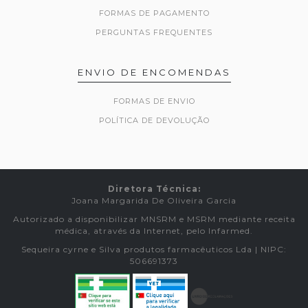
FORMAS DE PAGAMENTO
PERGUNTAS FREQUENTES
ENVIO DE ENCOMENDAS
FORMAS DE ENVIO
POLÍTICA DE DEVOLUÇÃO
Diretora Técnica:
Joana Margarida De Oliveira Garcia
Autorizado a disponibilizar MNSRM e MSRM mediante receita
médica, através da Internet, pelo Infarmed.
Sequeira cyrne e Silva produtos farmacêuticos Lda | NIPC:
506691373