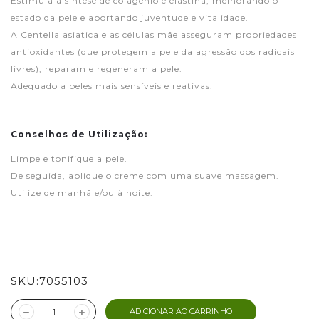
Estimula a síntese de colagénio e elastina, melhorando o
estado da pele e aportando juventude e vitalidade.
A Centella asiatica e as células mãe asseguram propriedades
antioxidantes (que protegem a pele da agressão dos radicais
livres), reparam e regeneram a pele.
Adequado a peles mais sensíveis e reativas.
Conselhos de Utilização:
Limpe e tonifique a pele.
De seguida, aplique o creme com uma suave massagem.
Utilize de manhã e/ou à noite.
SKU:
7055103
ADICIONAR AO CARRINHO