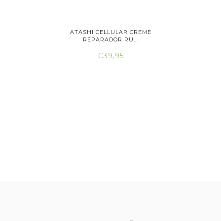
IGINALS
ATASHI CELLULAR CREME
ATASH
..
REPARADOR RU...
RE
€39,95