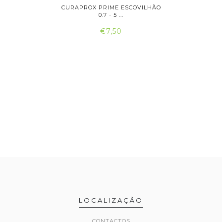
OV CPS 06
CURAPROX PRIME ESCOVILHÃO
CURAPROX
0.7 - 5 ...
€7,50
LOCALIZAÇÃO
CONTACTOS