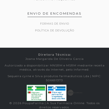
ENVIO DE ENCOMENDAS
FORMAS DE ENVIO
POLÍTICA DE DEVOLUÇÃO
Diretora Técnica:
Joana Margarida De Oliveira Garcia
Autorizado a disponibilizar MNSRM e MSRM mediante receita
médica, através da Internet, pelo Infarmed.
Sequeira cyrne e Silva produtos farmacêuticos Lda | NIPC:
506691373
© 2026 PoupaFarma | A Sua Farmácia Online. Todos os
direitos reservados.