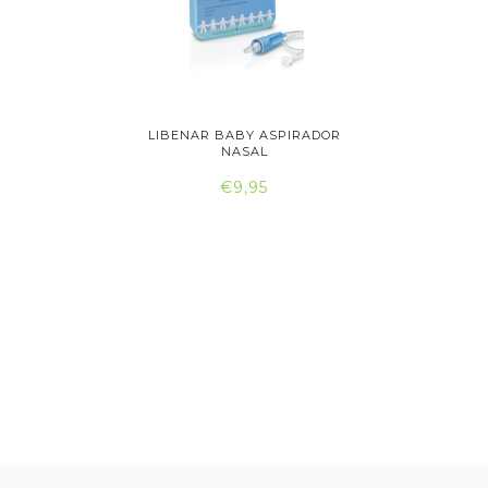
R NASAL
LIBENAR BABY ASPIRADOR
NARHICLE
..
NASAL
€9,95