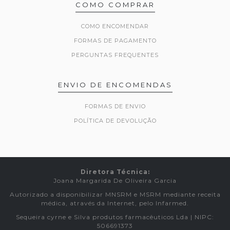
COMO COMPRAR
COMO ENCOMENDAR
FORMAS DE PAGAMENTO
PERGUNTAS FREQUENTES
ENVIO DE ENCOMENDAS
FORMAS DE ENVIO
POLÍTICA DE DEVOLUÇÃO
Diretora Técnica:
Joana Margarida De Oliveira Garcia
Autorizado a disponibilizar MNSRM e MSRM mediante receita
médica, através da Internet, pelo Infarmed.
Sequeira cyrne e Silva produtos farmacêuticos Lda | NIPC:
506691373