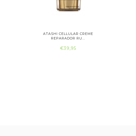
IGINALS
ATASHI CELLULAR CREME
ATASH
..
REPARADOR RU...
RE
€39,95