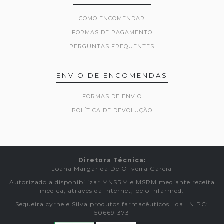
COMO ENCOMENDAR
FORMAS DE PAGAMENTO
PERGUNTAS FREQUENTES
ENVIO DE ENCOMENDAS
FORMAS DE ENVIO
POLÍTICA DE DEVOLUÇÃO
Diretora Técnica:
Joana Margarida De Oliveira Garcia
Autorizado a disponibilizar MNSRM e MSRM mediante receita
médica, através da Internet, pelo Infarmed.
Sequeira cyrne e Silva produtos farmacêuticos Lda | NIPC:
506691373