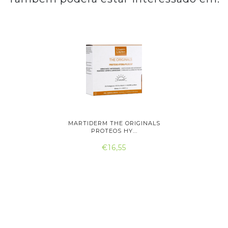
 CREME
MARTIDERM THE ORIGINALS
ATASH
...
PROTEOS HY...
RE
€16,55