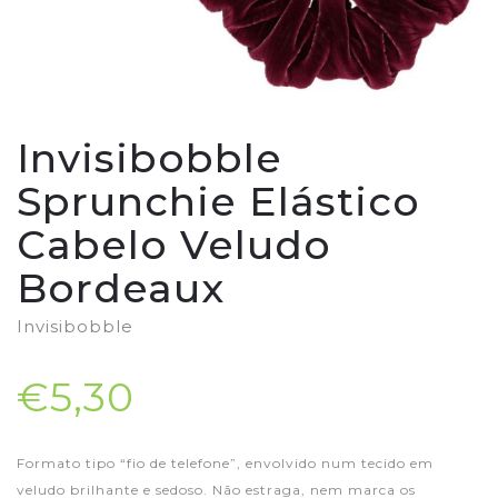
Invisibobble
Sprunchie Elástico
Cabelo Veludo
Bordeaux
Invisibobble
€5,30
Formato tipo “fio de telefone”, envolvido num tecido em
veludo brilhante e sedoso. Não estraga, nem marca os