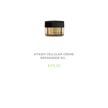
IGINALS
ATASHI CELLULAR CREME
ATASH
..
REPARADOR RU...
RE
€39,95