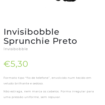
Invisibobble
Sprunchie Preto
Invisibobble
€5,30
Formato tipo “fio de telefone”, envolvido num tecido em
veludo brilhante e sedoso.
Não estraga, nem marca os cabelos. Forma irregular para
uma pressão uniforme, sem repuxar.